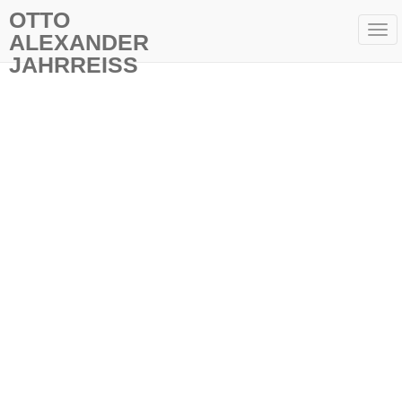
OTTO
Tog
ALEXANDER
navi
JAHRREISS